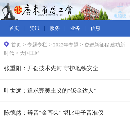
首页
资讯
服务
业务
信息
>
>
>
首页
专题专栏
2022年专题
奋进新征程 建功新
>
时代
大国工匠
张重阳：开创技术先河 守护地铁安全
叶世远：追求完美主义的“钣金达人”
陈德然：辨音“金耳朵” 堪比电子音准仪