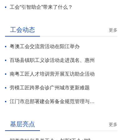
工会“引智助企”带来了什么？
工会动态
更多
粤澳工会交流营活动在阳江举办
百场县镇职工义诊活动走进茂名、惠州
南粤工匠人才培训营开展互访助企活动
劳模工匠跨界会诊广州城市更新难题
江门市总部署建会筹备金规范管理与基层工会组建攻坚行动
基层亮点
更多