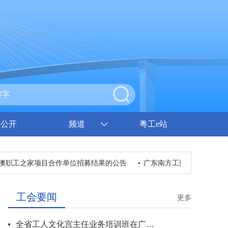
息公开
频道
粤工e站
职工之家项目合作单位招募结果的公告
广东南方工报传媒有限公司
工会要闻
更多
全省工人文化宫主任业务培训班在广州开班