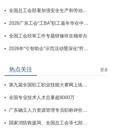
全国总工会部署加强安全生产和劳动保护工作
2026广东工会“工BA”职工嘉年华在中山举行
全国工会经审工作专题研修班在穗举办
2026年“引智助企”示范活动暨深化“劳模工匠进万企”专项行动启动
热点关注
更多
第九届全国职工职业技能大赛网上练兵正式启动
全国专业技术人才总量超8000万
广东确立人力资源管理专员职称评价标准
国家消防救援局、全国总工会等七部门联合部署 开展全民消防安全素质提升行动