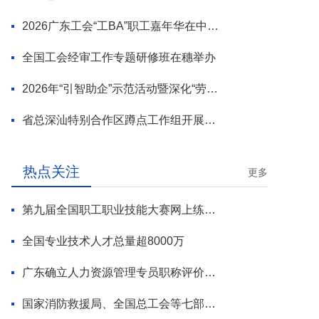
2026广东工会“工BA”职工嘉年华在中山举行
全国工会经审工作专题研修班在穗举办
2026年“引智助企”示范活动暨深化“劳模工匠进万企”专项行动启动
省总深汕特别合作区蹲点工作组开展首轮调研
热点关注
更多
第九届全国职工职业技能大赛网上练兵正式启动
全国专业技术人才总量超8000万
广东确立人力资源管理专员职称评价标准
国家消防救援局、全国总工会等七部门联合部署 开展全民消防安全素质提升行动