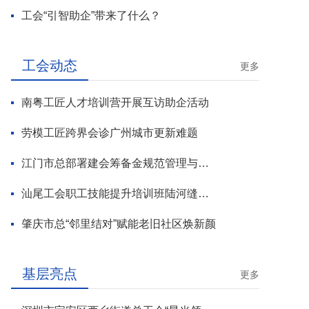
工会“引智助企”带来了什么？
工会动态
更多
南粤工匠人才培训营开展互访助企活动
劳模工匠跨界会诊广州城市更新难题
江门市总部署建会筹备金规范管理与基层工会组建攻坚行动
汕尾工会职工技能提升培训班陆河缝纫工专场开班
肇庆市总“邻里结对”赋能老旧社区焕新颜
基层亮点
更多