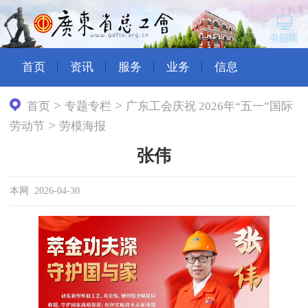
首页
资讯
服务
业务
信息
>
>
首页
专题专栏
广东工会庆祝 2026年“五一”国际
>
劳动节
劳模海报
张伟
本网 2026-04-30