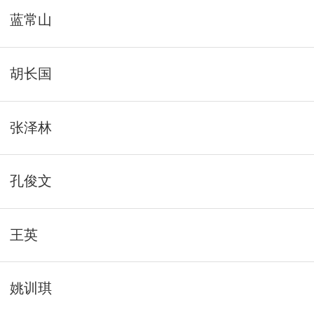
蓝常山
胡长国
张泽林
孔俊文
王英
姚训琪