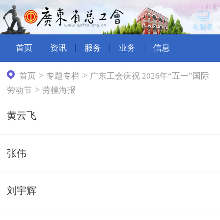
首页
资讯
服务
业务
信息
>
>
首页
专题专栏
广东工会庆祝 2026年“五一”国际
>
劳动节
劳模海报
黄云飞
张伟
刘宇辉