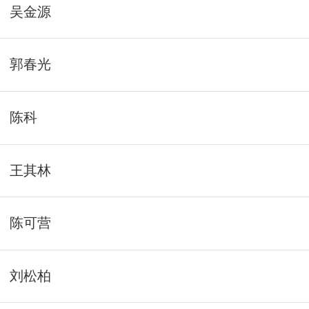
吴金源
郭春光
陈科
王其林
陈可营
刘松柏