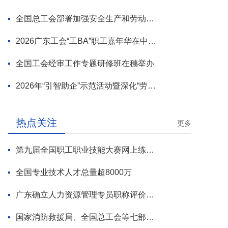
全国总工会部署加强安全生产和劳动保护工作
2026广东工会“工BA”职工嘉年华在中山举行
全国工会经审工作专题研修班在穗举办
2026年“引智助企”示范活动暨深化“劳模工匠进万企”专项行动启动
热点关注
更多
第九届全国职工职业技能大赛网上练兵正式启动
全国专业技术人才总量超8000万
广东确立人力资源管理专员职称评价标准
国家消防救援局、全国总工会等七部门联合部署 开展全民消防安全素质提升行动