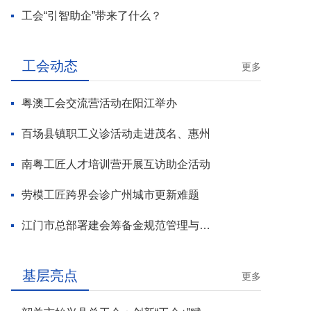
工会“引智助企”带来了什么？
工会动态
更多
粤澳工会交流营活动在阳江举办
百场县镇职工义诊活动走进茂名、惠州
南粤工匠人才培训营开展互访助企活动
劳模工匠跨界会诊广州城市更新难题
江门市总部署建会筹备金规范管理与基层工会组建攻坚行动
基层亮点
更多