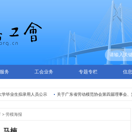
服务
工会业务
专题专栏
信
学毕业生拟录用人员公示
关于广东省劳动模范协会第四届理事会、监
节
>
劳模海报
马楠