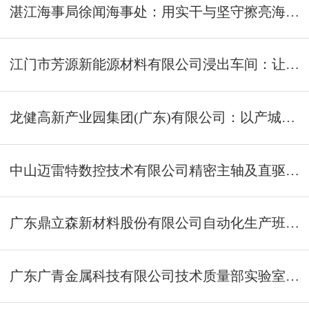
湛江海事局徐闻海事处：用实干与坚守擦亮海事先锋底色
江门市芳源新能源材料有限公司浸出车间：让有限资源“无限循环利用”
龙健高新产业园集团(广东)有限公司：以产城融合绘就廉江发展新图景
中山迈雷特数控技术有限公司精密主轴及直驱转台装配班组：精琢高精密机床核心部件
广东鼎立森新材料股份有限公司自动化生产班组：高端新材料智造的领跑者
广东广青金属科技有限公司技术质量部实验室化学分析组：做生产研发的“火眼金睛”