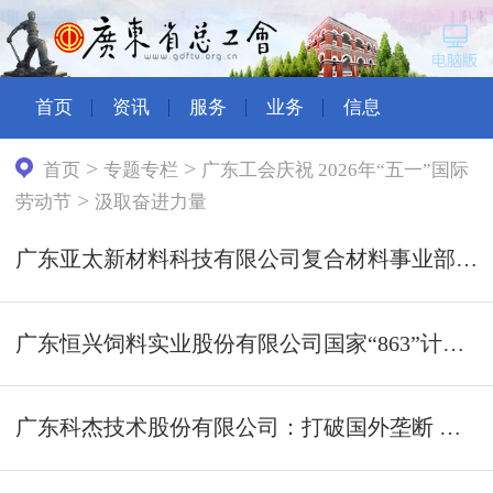
首页
资讯
服务
业务
信息
>
>
首页
专题专栏
广东工会庆祝 2026年“五一”国际
>
劳动节
汲取奋进力量
广东亚太新材料科技有限公司复合材料事业部工艺组：以智提质 技术攻坚激活发展“硬核引擎”
广东恒兴饲料实业股份有限公司国家“863”计划海水养殖种子工程南方基地（女职工集体）：交出满分答卷填补国内种业技术空白
广东科杰技术股份有限公司：打破国外垄断 自研核心装备