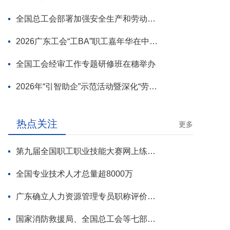
全国总工会部署加强安全生产和劳动保护工作
2026广东工会“工BA”职工嘉年华在中山举行
全国工会经审工作专题研修班在穗举办
2026年“引智助企”示范活动暨深化“劳模工匠进万企”专项行动启动
热点关注
更多
第九届全国职工职业技能大赛网上练兵正式启动
全国专业技术人才总量超8000万
广东确立人力资源管理专员职称评价标准
国家消防救援局、全国总工会等七部门联合部署 开展全民消防安全素质提升行动