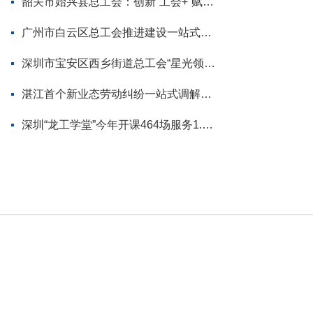
韶关市始兴县总工会：创新“工会+”赋能模式 为“百千万工程”蓄势添力
广州市白云区总工会推进建设一站式调解平台
深圳市宝安区西乡街道总工会“星光领航”品牌首场活动走进企业
湛江首个新业态劳动纠纷一站式调解平台揭牌
深圳“龙工学堂”今年开课464场服务1.2万职工