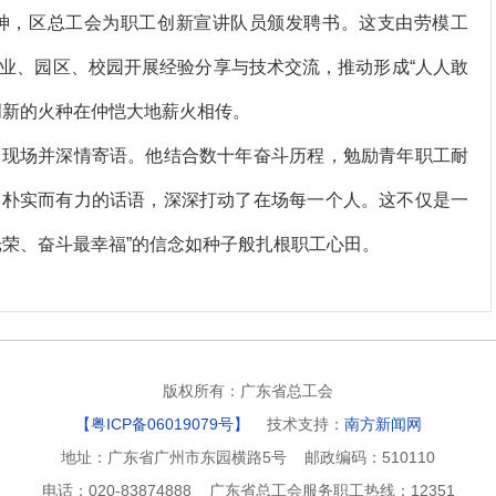
，区总工会为职工创新宣讲队员颁发聘书。这支由劳模工
业、园区、校园开展经验分享与技术交流，推动形成“人人敢
创新的火种在仲恺大地薪火相传。
临现场并深情寄语。他结合数十年奋斗历程，勉励青年职工耐
。朴实而有力的话语，深深打动了在场每一个人。这不仅是一
光荣、奋斗最幸福”的信念如种子般扎根职工心田。
版权所有：广东省总工会
【粤ICP备06019079号】
技术支持：
南方新闻网
地址：广东省广州市东园横路5号 邮政编码：510110
电话：020-83874888 广东省总工会服务职工热线：12351