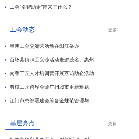
工会“引智助企”带来了什么？
工会动态
更多
粤澳工会交流营活动在阳江举办
百场县镇职工义诊活动走进茂名、惠州
南粤工匠人才培训营开展互访助企活动
劳模工匠跨界会诊广州城市更新难题
江门市总部署建会筹备金规范管理与基层工会组建攻坚行动
基层亮点
更多