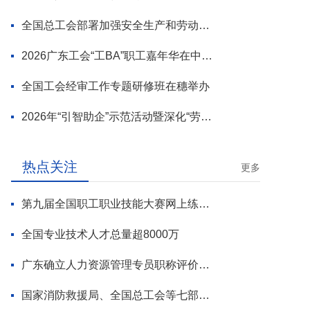
全国总工会部署加强安全生产和劳动保护工作
2026广东工会“工BA”职工嘉年华在中山举行
全国工会经审工作专题研修班在穗举办
2026年“引智助企”示范活动暨深化“劳模工匠进万企”专项行动启动
热点关注
更多
第九届全国职工职业技能大赛网上练兵正式启动
全国专业技术人才总量超8000万
广东确立人力资源管理专员职称评价标准
国家消防救援局、全国总工会等七部门联合部署 开展全民消防安全素质提升行动