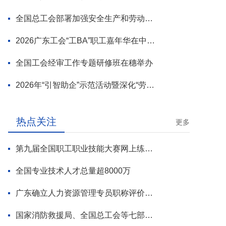
全国总工会部署加强安全生产和劳动保护工作
2026广东工会“工BA”职工嘉年华在中山举行
全国工会经审工作专题研修班在穗举办
2026年“引智助企”示范活动暨深化“劳模工匠进万企”专项行动启动
热点关注
更多
第九届全国职工职业技能大赛网上练兵正式启动
全国专业技术人才总量超8000万
广东确立人力资源管理专员职称评价标准
国家消防救援局、全国总工会等七部门联合部署 开展全民消防安全素质提升行动