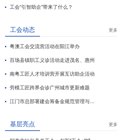
工会“引智助企”带来了什么？
工会动态
更多
粤澳工会交流营活动在阳江举办
百场县镇职工义诊活动走进茂名、惠州
南粤工匠人才培训营开展互访助企活动
劳模工匠跨界会诊广州城市更新难题
江门市总部署建会筹备金规范管理与基层工会组建攻坚行动
基层亮点
更多