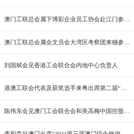
澳门工联总会属下博彩企业员工协会赴江门参观交流
澳门工联总会属会文员会大湾区考察团来穗参观交流
刘国斌会见香港工会联合会内地中心负责人
港澳工联会代表及获奖选手来粤出席第二届“中国中铁杯”粤港澳大湾区建设劳动竞赛工程书画摄影大赛颁奖典礼
陈伟东会见澳门工会联合会和美高梅中国控股有限公司代表团
李和森赴澳门出席“2021第三届澳门综合旅游休闲企业职业技能竞赛”启动仪式