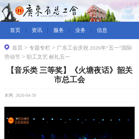
首页
资讯
服务
业务
信息
>
>
首页
专题专栏
广东工会庆祝 2026年“五一”国际
>
劳动节
职工文艺 献礼五一
【音乐类 三等奖】《火塘夜话》韶关
市总工会
本网 2026-04-30