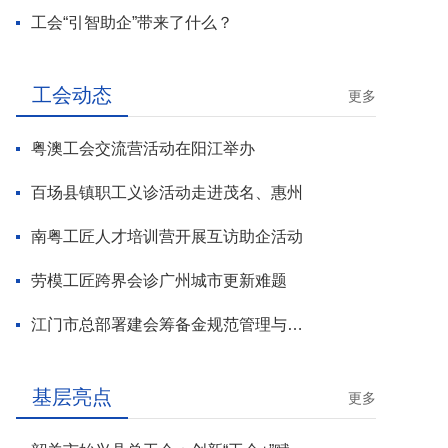
工会“引智助企”带来了什么？
工会动态
更多
粤澳工会交流营活动在阳江举办
百场县镇职工义诊活动走进茂名、惠州
南粤工匠人才培训营开展互访助企活动
劳模工匠跨界会诊广州城市更新难题
江门市总部署建会筹备金规范管理与基层工会组建攻坚行动
基层亮点
更多