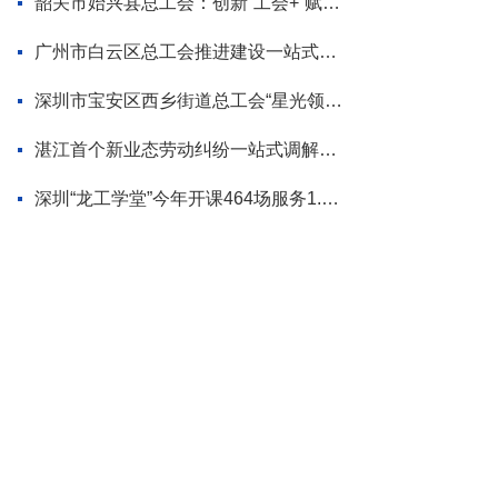
韶关市始兴县总工会：创新“工会+”赋能模式 为“百千万工程”蓄势添力
广州市白云区总工会推进建设一站式调解平台
深圳市宝安区西乡街道总工会“星光领航”品牌首场活动走进企业
湛江首个新业态劳动纠纷一站式调解平台揭牌
深圳“龙工学堂”今年开课464场服务1.2万职工