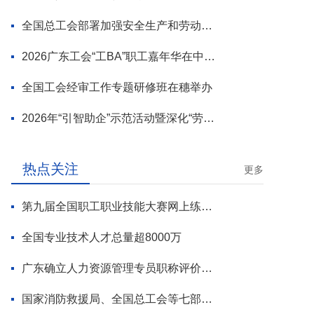
全国总工会部署加强安全生产和劳动保护工作
2026广东工会“工BA”职工嘉年华在中山举行
全国工会经审工作专题研修班在穗举办
2026年“引智助企”示范活动暨深化“劳模工匠进万企”专项行动启动
热点关注
更多
第九届全国职工职业技能大赛网上练兵正式启动
全国专业技术人才总量超8000万
广东确立人力资源管理专员职称评价标准
国家消防救援局、全国总工会等七部门联合部署 开展全民消防安全素质提升行动