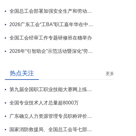
全国总工会部署加强安全生产和劳动保护工作
2026广东工会“工BA”职工嘉年华在中山举行
全国工会经审工作专题研修班在穗举办
2026年“引智助企”示范活动暨深化“劳模工匠进万企”专项行动启动
热点关注
更多
第九届全国职工职业技能大赛网上练兵正式启动
全国专业技术人才总量超8000万
广东确立人力资源管理专员职称评价标准
国家消防救援局、全国总工会等七部门联合部署 开展全民消防安全素质提升行动