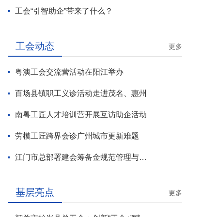
工会“引智助企”带来了什么？
工会动态
更多
粤澳工会交流营活动在阳江举办
百场县镇职工义诊活动走进茂名、惠州
南粤工匠人才培训营开展互访助企活动
劳模工匠跨界会诊广州城市更新难题
江门市总部署建会筹备金规范管理与基层工会组建攻坚行动
基层亮点
更多