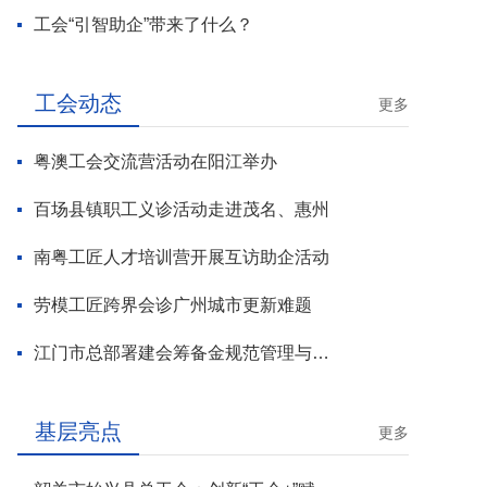
工会“引智助企”带来了什么？
工会动态
更多
粤澳工会交流营活动在阳江举办
百场县镇职工义诊活动走进茂名、惠州
南粤工匠人才培训营开展互访助企活动
劳模工匠跨界会诊广州城市更新难题
江门市总部署建会筹备金规范管理与基层工会组建攻坚行动
基层亮点
更多