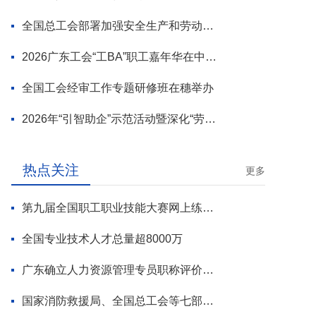
全国总工会部署加强安全生产和劳动保护工作
2026广东工会“工BA”职工嘉年华在中山举行
全国工会经审工作专题研修班在穗举办
2026年“引智助企”示范活动暨深化“劳模工匠进万企”专项行动启动
热点关注
更多
第九届全国职工职业技能大赛网上练兵正式启动
全国专业技术人才总量超8000万
广东确立人力资源管理专员职称评价标准
国家消防救援局、全国总工会等七部门联合部署 开展全民消防安全素质提升行动