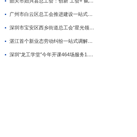
韶关市始兴县总工会：创新“工会+”赋能模式 为“百千万工程”蓄势添力
广州市白云区总工会推进建设一站式调解平台
深圳市宝安区西乡街道总工会“星光领航”品牌首场活动走进企业
湛江首个新业态劳动纠纷一站式调解平台揭牌
深圳“龙工学堂”今年开课464场服务1.2万职工