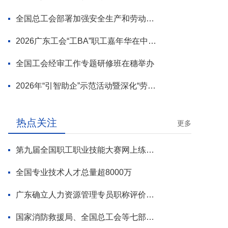
全国总工会部署加强安全生产和劳动保护工作
2026广东工会“工BA”职工嘉年华在中山举行
全国工会经审工作专题研修班在穗举办
2026年“引智助企”示范活动暨深化“劳模工匠进万企”专项行动启动
热点关注
更多
第九届全国职工职业技能大赛网上练兵正式启动
全国专业技术人才总量超8000万
广东确立人力资源管理专员职称评价标准
国家消防救援局、全国总工会等七部门联合部署 开展全民消防安全素质提升行动