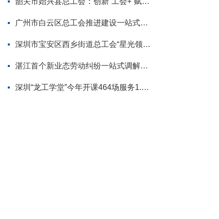
韶关市始兴县总工会：创新“工会+”赋能模式 为“百千万工程”蓄势添力
广州市白云区总工会推进建设一站式调解平台
深圳市宝安区西乡街道总工会“星光领航”品牌首场活动走进企业
湛江首个新业态劳动纠纷一站式调解平台揭牌
深圳“龙工学堂”今年开课464场服务1.2万职工