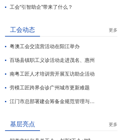
工会“引智助企”带来了什么？
工会动态
更多
粤澳工会交流营活动在阳江举办
百场县镇职工义诊活动走进茂名、惠州
南粤工匠人才培训营开展互访助企活动
劳模工匠跨界会诊广州城市更新难题
江门市总部署建会筹备金规范管理与基层工会组建攻坚行动
基层亮点
更多