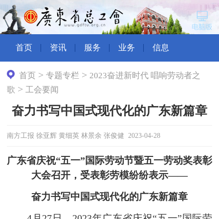
首页
资讯
服务
业务
信息
>
>
首页
专题专栏
2023奋进新时代 唱响劳动者之
>
歌
工会要闻
奋力书写中国式现代化的广东新篇章
南方工报 徐亚辉 黄细英 林景余 张俊健 2023-04-28
广东省庆祝“五一”国际劳动节暨五一劳动奖表彰
大会召开，受表彰劳模纷纷表示——
奋力书写中国式现代化的广东新篇章
4月27日，2023年广东省庆祝“五一”国际劳