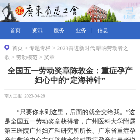
首页
资讯
服务
业务
信息
>
>
首页
专题专栏
2023奋进新时代 唱响劳动者之
>
>
歌
劳动模范
奖章
全国五一劳动奖章陈敦金：重症孕产
妇心中的“定海神针”
南方工报 2023-04-28
“只要你来到这里，后面的就全交给我。”这
是全国五一劳动奖章获得者，广州医科大学附属
第三医院广州妇产科研究所所长、广东省重症孕