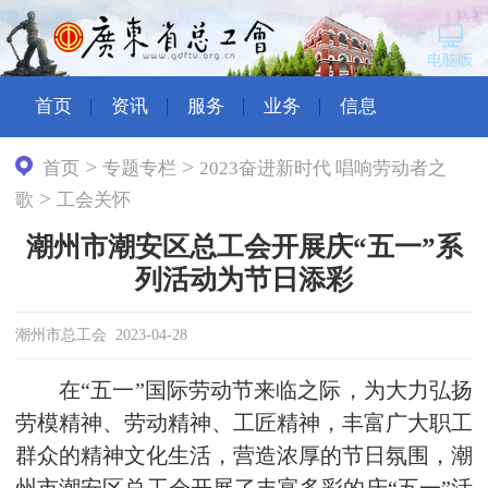
首页
资讯
服务
业务
信息
>
>
首页
专题专栏
2023奋进新时代 唱响劳动者之
>
歌
工会关怀
潮州市潮安区总工会开展庆“五一”系
列活动为节日添彩
潮州市总工会 2023-04-28
在“五一”国际劳动节来临之际，为大力弘扬
劳模精神、劳动精神、工匠精神，丰富广大职工
群众的精神文化生活，营造浓厚的节日氛围，潮