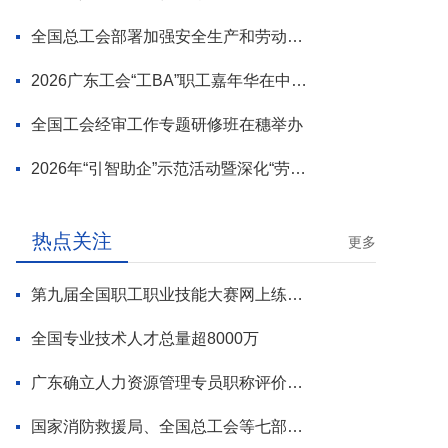
全国总工会部署加强安全生产和劳动保护工作
2026广东工会“工BA”职工嘉年华在中山举行
全国工会经审工作专题研修班在穗举办
2026年“引智助企”示范活动暨深化“劳模工匠进万企”专项行动启动
热点关注
更多
第九届全国职工职业技能大赛网上练兵正式启动
全国专业技术人才总量超8000万
广东确立人力资源管理专员职称评价标准
国家消防救援局、全国总工会等七部门联合部署 开展全民消防安全素质提升行动