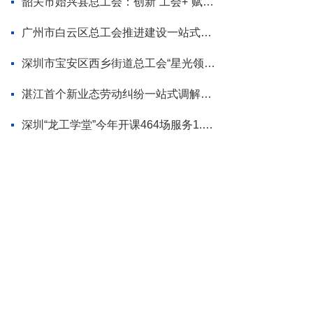
韶关市始兴县总工会：创新“工会+”赋能模式 为“百千万工程”蓄势添力
广州市白云区总工会推进建设一站式调解平台
深圳市宝安区西乡街道总工会“星光领航”品牌首场活动走进企业
湛江首个新业态劳动纠纷一站式调解平台揭牌
深圳“龙工学堂”今年开课464场服务1.2万职工