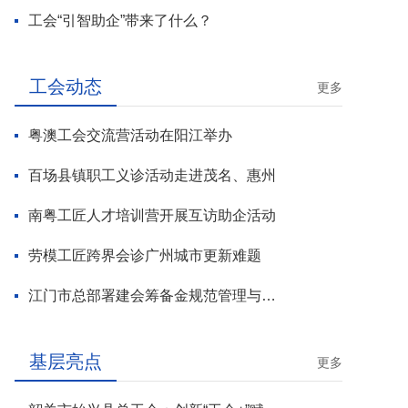
工会“引智助企”带来了什么？
工会动态
更多
粤澳工会交流营活动在阳江举办
百场县镇职工义诊活动走进茂名、惠州
南粤工匠人才培训营开展互访助企活动
劳模工匠跨界会诊广州城市更新难题
江门市总部署建会筹备金规范管理与基层工会组建攻坚行动
基层亮点
更多