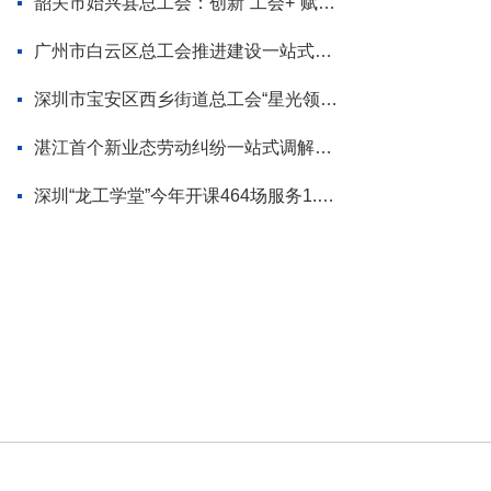
韶关市始兴县总工会：创新“工会+”赋能模式 为“百千万工程”蓄势添力
广州市白云区总工会推进建设一站式调解平台
深圳市宝安区西乡街道总工会“星光领航”品牌首场活动走进企业
湛江首个新业态劳动纠纷一站式调解平台揭牌
深圳“龙工学堂”今年开课464场服务1.2万职工