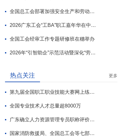
全国总工会部署加强安全生产和劳动保护工作
2026广东工会“工BA”职工嘉年华在中山举行
全国工会经审工作专题研修班在穗举办
2026年“引智助企”示范活动暨深化“劳模工匠进万企”专项行动启动
热点关注
更多
第九届全国职工职业技能大赛网上练兵正式启动
全国专业技术人才总量超8000万
广东确立人力资源管理专员职称评价标准
国家消防救援局、全国总工会等七部门联合部署 开展全民消防安全素质提升行动