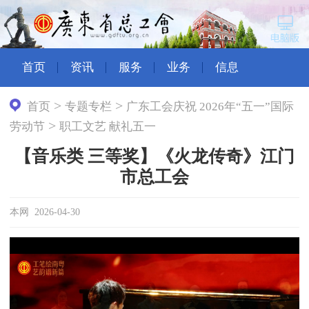
首页
资讯
服务
业务
信息
>
>
首页
专题专栏
广东工会庆祝 2026年“五一”国际
>
劳动节
职工文艺 献礼五一
【音乐类 三等奖】《火龙传奇》江门
市总工会
本网 2026-04-30