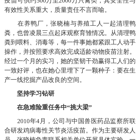
疫苗可供约500万至2000万只禽类，其安全性与
有效性关系重大，质量责任不言而喻。
在养鸭厂，张晓楠与养殖工人一起清理鸭
粪，也曾凌晨三点起床观察育雏情况。从清理鸭
粪到喂料、消毒等，每一件事她都紧跟工人动手
操作，并按照要求高效完成适龄动物疫苗注射。
经过一个月的实习，她的坚韧干劲赢得工人们的
一致好评，也在她心里埋下了一颗种子：要在生
产一线挖掘产品改良的空间。
坚持学习钻研
在急难险重任务中“挑大梁”
2010年4月，公司与中国兽医药品监察所联
合研发鸡病毒性关节炎活疫苗。作为主要研发人
员，张晓楠负责联系相关单位开展具体实验。一