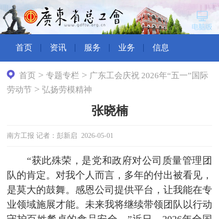
首页
资讯
服务
业务
信息
>
>
首页
专题专栏
广东工会庆祝 2026年“五一”国际
>
劳动节
弘扬劳模精神
张晓楠
南方工报 记者：彭新启 2026-05-01
“获此殊荣，是党和政府对公司质量管理团
队的肯定。对我个人而言，多年的付出被看见，
是莫大的鼓舞。感恩公司提供平台，让我能在专
业领域施展才能。未来我将继续带领团队以行动