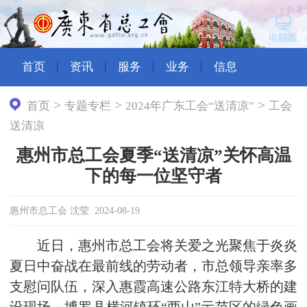
首页
资讯
服务
业务
信息
>
>
>
首页
专题专栏
2024年广东工会“送清凉”
工会
送清凉
惠州市总工会夏季“送清凉”关怀高温
下的每一位坚守者
惠州市总工会 沈莹 2024-08-19
近日，惠州市总工会将关爱之光聚焦于炎炎
夏日中奋战在最前线的劳动者，市总领导亲率多
支慰问队伍，深入惠霞高速公路东江特大桥的建