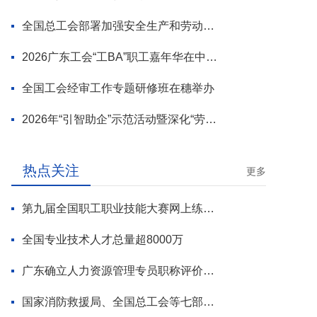
全国总工会部署加强安全生产和劳动保护工作
2026广东工会“工BA”职工嘉年华在中山举行
全国工会经审工作专题研修班在穗举办
2026年“引智助企”示范活动暨深化“劳模工匠进万企”专项行动启动
热点关注
更多
第九届全国职工职业技能大赛网上练兵正式启动
全国专业技术人才总量超8000万
广东确立人力资源管理专员职称评价标准
国家消防救援局、全国总工会等七部门联合部署 开展全民消防安全素质提升行动