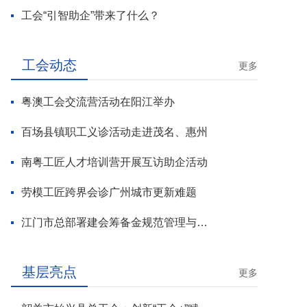
工会“引智助企”带来了什么？
工会动态
更多
粤澳工会交流营活动在阳江举办
百场县镇职工义诊活动走进茂名、惠州
南粤工匠人才培训营开展互访助企活动
劳模工匠跨界会诊广州城市更新难题
江门市总部署建会筹备金规范管理与基层工会组建攻坚行动
基层亮点
更多