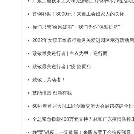
广东工会技术工人和先进职工疗休养示范性活动
首例补助！8000元！来自工会娘家人的关怀
你们只管“乘风破浪”，我们为你“保驾护航”！
2022年女职工维权行动月关爱进园区示范活动
致敬最美逆行者 | 白衣为甲，逆行而上
致敬最美逆行者 | “疫”路同行
致敬，劳动者！
技能强国 创新有我
60秒看首届大国工匠创新交流大会展馆搭建全过
全总紧急拨款400万元支持吉林和广东疫情防控
静“莞”战疫，一定能赢！来听东莞工会抗疫强音