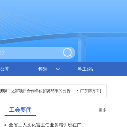
息公开
频道
粤工e站
职工之家项目合作单位招募结果的公告
广东南方工报传媒有限公司
工会要闻
更多
全省工人文化宫主任业务培训班在广州开班