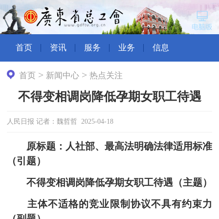
首页
资讯
服务
业务
信息
>
>
首页
新闻中心
热点关注
不得变相调岗降低孕期女职工待遇
人民日报 记者：魏哲哲 2025-04-18
原标题：人社部、最高法明确法律适用标准
（引题）
不得变相调岗降低孕期女职工待遇（主题）
主体不适格的竞业限制协议不具有约束力
（副题）