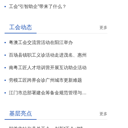
工会“引智助企”带来了什么？
工会动态
更多
粤澳工会交流营活动在阳江举办
百场县镇职工义诊活动走进茂名、惠州
南粤工匠人才培训营开展互访助企活动
劳模工匠跨界会诊广州城市更新难题
江门市总部署建会筹备金规范管理与基层工会组建攻坚行动
基层亮点
更多