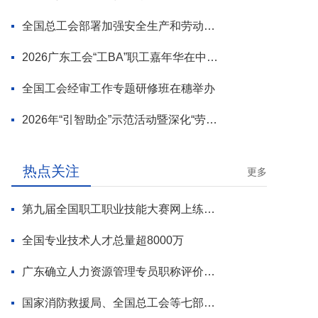
全国总工会部署加强安全生产和劳动保护工作
2026广东工会“工BA”职工嘉年华在中山举行
全国工会经审工作专题研修班在穗举办
2026年“引智助企”示范活动暨深化“劳模工匠进万企”专项行动启动
热点关注
更多
第九届全国职工职业技能大赛网上练兵正式启动
全国专业技术人才总量超8000万
广东确立人力资源管理专员职称评价标准
国家消防救援局、全国总工会等七部门联合部署 开展全民消防安全素质提升行动