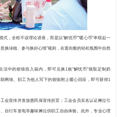
式，全程不设理论讲座，而是以“解忧币”“暖心币”串联起一
善意换绿植、参与换好心情”规则，在逛街般的轻松氛围中自然
活中的烦恼投入箱内，即可兑换1枚“解忧币”领取定制奶
互助网络。职工为他人写下的烦恼附上暖心回应，即可获得1
工会宣传并发放惠民保宣传折页；工会会员实名认证摊位引
屋、自行车发电等趣味摊位供职工自由体验。此外，专业心理