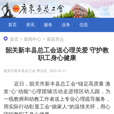
首页
资讯
服务
业务
信息
>
>
首页
新闻中心
基层亮点
韶关新丰县总工会送心理关爱 守护教
职工身心健康
韶关市新丰县总工会 李治文 2026-05-15
近日，韶关市新丰县总工会“锚定高质量 激
发‘心’动能”心理团辅活动走进辖区幼儿园，为
一线教师和幼教工作者送上专业心理疏导服务，
用实际行动彰显工会“娘家人”的温情关怀，用心