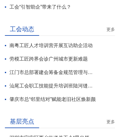
工会“引智助企”带来了什么？
工会动态
更多
南粤工匠人才培训营开展互访助企活动
劳模工匠跨界会诊广州城市更新难题
江门市总部署建会筹备金规范管理与基层工会组建攻坚行动
汕尾工会职工技能提升培训班陆河缝纫工专场开班
肇庆市总“邻里结对”赋能老旧社区焕新颜
基层亮点
更多