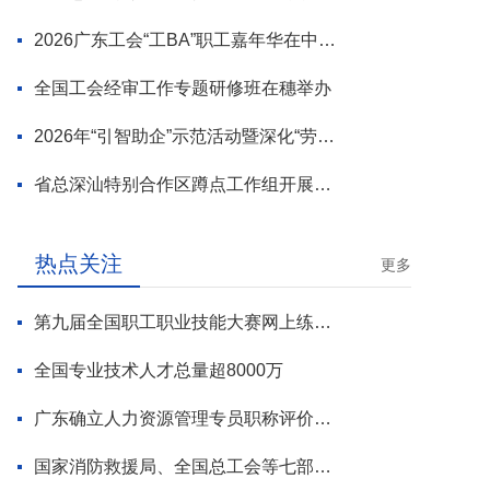
2026广东工会“工BA”职工嘉年华在中山举行
全国工会经审工作专题研修班在穗举办
2026年“引智助企”示范活动暨深化“劳模工匠进万企”专项行动启动
省总深汕特别合作区蹲点工作组开展首轮调研
热点关注
更多
第九届全国职工职业技能大赛网上练兵正式启动
全国专业技术人才总量超8000万
广东确立人力资源管理专员职称评价标准
国家消防救援局、全国总工会等七部门联合部署 开展全民消防安全素质提升行动