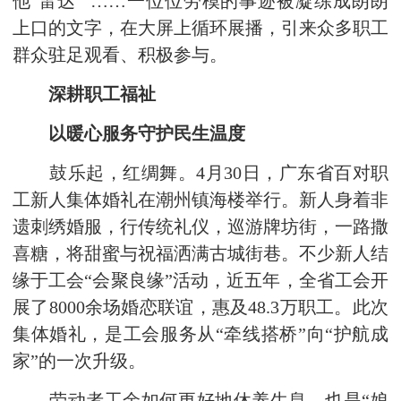
他‘雷达’”……一位位劳模的事迹被凝练成朗朗
上口的文字，在大屏上循环展播，引来众多职工
群众驻足观看、积极参与。
深耕职工福祉
以暖心服务守护民生温度
鼓乐起，红绸舞。4月30日，广东省百对职
工新人集体婚礼在潮州镇海楼举行。新人身着非
遗刺绣婚服，行传统礼仪，巡游牌坊街，一路撒
喜糖，将甜蜜与祝福洒满古城街巷。不少新人结
缘于工会“会聚良缘”活动，近五年，全省工会开
展了8000余场婚恋联谊，惠及48.3万职工。此次
集体婚礼，是工会服务从“牵线搭桥”向“护航成
家”的一次升级。
劳动者工余如何更好地休养生息，也是“娘