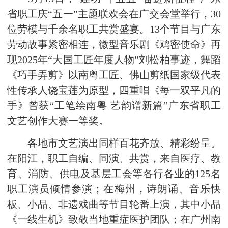
省职工庆“五一”主题联欢会在广交会堂举行，30
位劳模与千余名职工共赏盛宴。13个节目与广东
劳动故事紧密相连，微型音乐剧《鸡密使命》再
现2025年“大国工匠年度人物”刘松柏事迹，舞蹈
《巧手弄剪》以南粤工匠、佛山剪纸国家级代表
性传承人饶宝莲为原型，四重唱《每一双平凡的
手》曾获“工笔绘南粤 艺韵谱新篇”广东省职工
文艺创作大赛一等奖。
各地市文艺演出同样百花齐放、精彩纷呈。
在阳江，职工自编、同演、共赏，来自医疗、教
育、消防、供电及基层工会等各行各业的125名
职工演员倾情参演；在梅州，诗朗诵、音乐快
板、小品、非遗戏曲等节目轮番上演，其中小品
《一线生机》致敬当地重症医护团队；在广州南