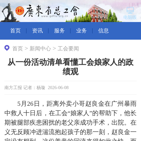
首页
资讯
服务
业务
信息
>
>
首页
新闻中心
工会要闻
从一份活动清单看懂工会娘家人的政
绩观
南方工报 记者：杨璇 2026-06-08
5月26日，距离外卖小哥赵良金在广州暴雨
中救人十日后，在工会“娘家人”的帮助下，他长
期被腿部疾患困扰的老父亲成功手术，出院。在
义无反顾冲进湍流抱起孩子的那一刻，赵良金一