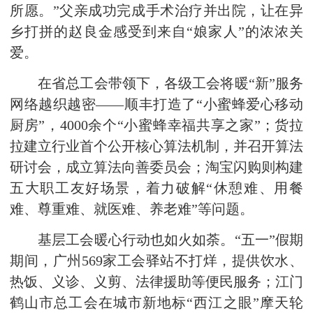
所愿。”父亲成功完成手术治疗并出院，让在异
乡打拼的赵良金感受到来自“娘家人”的浓浓关
爱。
在省总工会带领下，各级工会将暖“新”服务
网络越织越密——顺丰打造了“小蜜蜂爱心移动
厨房”，4000余个“小蜜蜂幸福共享之家”；货拉
拉建立行业首个公开核心算法机制，并召开算法
研讨会，成立算法向善委员会；淘宝闪购则构建
五大职工友好场景，着力破解“休憩难、用餐
难、尊重难、就医难、养老难”等问题。
基层工会暖心行动也如火如荼。“五一”假期
期间，广州569家工会驿站不打烊，提供饮水、
热饭、义诊、义剪、法律援助等便民服务；江门
鹤山市总工会在城市新地标“西江之眼”摩天轮