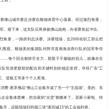
工程”。
球联赛佛山城市赛总决赛在顺德体育中心落幕。经过激烈角逐，
冠军。接下来，这支队伍将身披佛山战袍，向省赛发起冲击。
烈角逐，一路拼到总决赛。决赛现场，近2000名职工群众把
万人围观。顺德美的集团队对阵市直南海农商行队的冠军争夺
分……每个回合都拼尽全力，那股子不服输的劲儿，就像在生
行队凭借更默契的配合和关键时刻的稳定发挥，夺得广东“工
王、篮板王等多个个人奖项。
费·惠享佛品”佛山工会集市成了另一个“主战场”。美的、东
名企业集体摆摊，把自家的“尖货”都搬来了。居家小家电、特
市，还能现场扫码领三张“满30减15”的工会福利券。