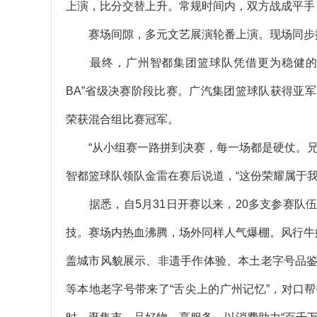
上演，比分交替上升。常规时间内，双方战成平手
赛场间隙，多元文艺展演轮番上演。现场同步
最终，广州智都集团篮球队凭借更为稳健的发挥以
BA”省级决赛阶段比赛。广汽集团篮球队获得亚
荣获混合组比赛冠军。
“从小组赛一路拼到决赛，每一场都是硬仗。兄
智都篮球队领队金雷在赛后说道，“这份荣耀属于
据悉，自5月31日开赛以来，20多支参赛队伍，
技。赛场内热血沸腾，场外同样人气爆棚。风行牛
盖城市风貌展示、非遗手作体验、本土老字号品
等本地老字号带来了“舌尖上的广州记忆”，对口