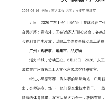
2026-06-16
来源：南方工报 记者：许接英 黄细英
近日，2026广东工会“工BA”职工篮球联赛
奋勇拼搏；赛场外，工会“娘家人”精心搭台，各
会福利券同步发放，以职工文体赛事撬动惠工消费，
广州：观赛事、逛集市、品好物
活力羊城，篮动匠心。6月13日，2026广东工
幕式在广州市第二工人文化宫篮球馆精彩收官。
经过小组循环赛、淘汰赛的层层角逐，广州智都
出，会师决赛。场下，他们是企业技术骨干、一
拼搏的体育健将。双方队员火力全开，攻防有度