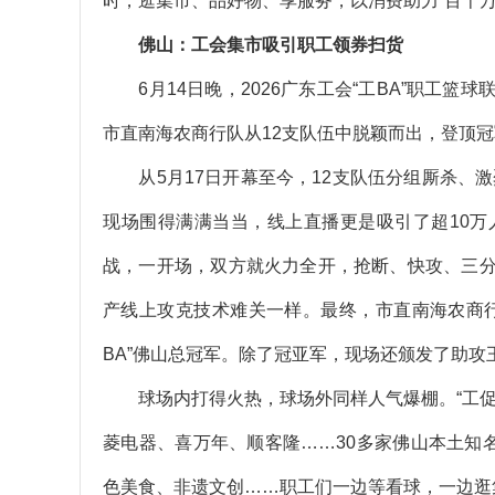
时，逛集市、品好物、享服务，以消费助力“百千万
佛山：工会集市吸引职工领券扫货
6月14日晚，2026广东工会“工BA”职工篮
市直南海农商行队从12支队伍中脱颖而出，登顶
从5月17日开幕至今，12支队伍分组厮杀、激
现场围得满满当当，线上直播更是吸引了超10
战，一开场，双方就火力全开，抢断、快攻、三
产线上攻克技术难关一样。最终，市直南海农商
BA”佛山总冠军。除了冠亚军，现场还颁发了助攻
球场内打得火热，球场外同样人气爆棚。“工促消
菱电器、喜万年、顺客隆……30多家佛山本土知
色美食、非遗文创……职工们一边等看球，一边逛集