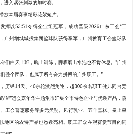
，进入紧张刺激的加时赛。
播放本届赛事精彩花絮短片。
53∶51夺得企业组冠军，成功晋级2026广东工会“工
军，广州增城城投集团篮球队获得季军，广州教育工会篮球队
弟们白天上班，晚上训练，脚底磨出水泡也不肯休息。”广州
我们整个团队，也属于所有奋力拼搏的广州职工。”
历经14天、40余轮激烈角逐，超300余名职工健儿同台竞
奶“鲜”运会嘉年华主题集市汇集全市特色企业与优质产品，覆
鉴、工会普惠服务等多元类别。风行乳业、五羊雪糕、皇上皇
帮扶地区的农特产品也悉数亮相。职工群众在观赛赏节目的同