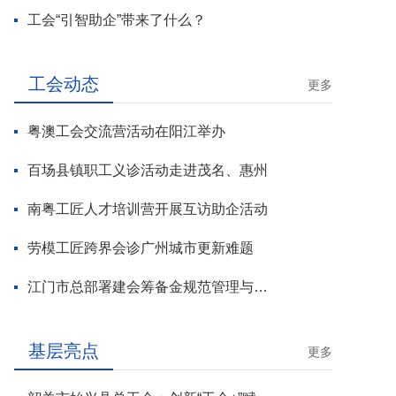
工会“引智助企”带来了什么？
工会动态
更多
粤澳工会交流营活动在阳江举办
百场县镇职工义诊活动走进茂名、惠州
南粤工匠人才培训营开展互访助企活动
劳模工匠跨界会诊广州城市更新难题
江门市总部署建会筹备金规范管理与基层工会组建攻坚行动
基层亮点
更多