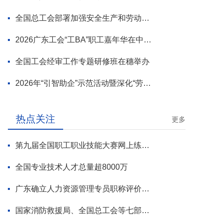
全国总工会部署加强安全生产和劳动保护工作
2026广东工会“工BA”职工嘉年华在中山举行
全国工会经审工作专题研修班在穗举办
2026年“引智助企”示范活动暨深化“劳模工匠进万企”专项行动启动
热点关注
更多
第九届全国职工职业技能大赛网上练兵正式启动
全国专业技术人才总量超8000万
广东确立人力资源管理专员职称评价标准
国家消防救援局、全国总工会等七部门联合部署 开展全民消防安全素质提升行动