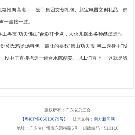
氛推向高潮——宏宇集团文创礼包、新宝电器文创礼品、佛
声一波接一波。
工粤友 功夫佛山”合影打卡点，大伙儿摆出各种酷炫造型，
份莫氏鸡煲汤料包。最旺的要数“佛山功夫投·粤工秀身手”投
，投中了直接抱走一罐合水陈醋姜。职工们直呼：“这就是我
版权所有：广东省总工会
【粤ICP备06019079号】
技术支持：
南方新闻网
地址：广东省广州市东园横路5号 邮政编码：510110