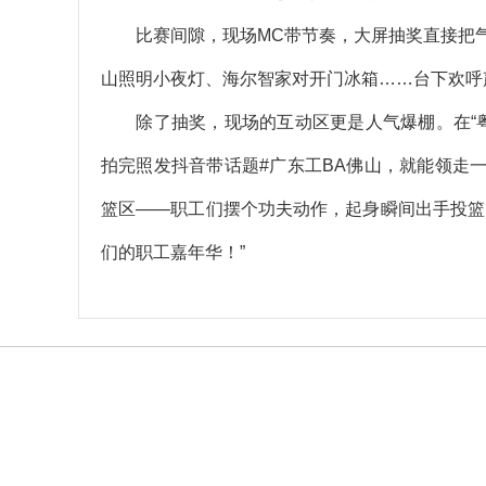
比赛间隙，现场MC带节奏，大屏抽奖直接把气
山照明小夜灯、海尔智家对开门冰箱……台下欢呼
除了抽奖，现场的互动区更是人气爆棚。在“粤
拍完照发抖音带话题#广东工BA佛山，就能领走一
篮区——职工们摆个功夫动作，起身瞬间出手投篮
们的职工嘉年华！”