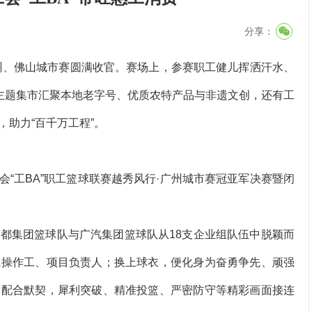
分享：
广州、佛山城市赛圆满收官。赛场上，参赛职工健儿挥洒汗水、
类主题集市汇聚本地老字号、优质农特产品与非遗文创，还有工
助力“百千万工程”。
会“工BA”职工篮球联赛越秀风行·广州城市赛冠亚军决赛暨闭
集团篮球队与广汽集团篮球队从18支企业组队伍中脱颖而
线操作工、项目负责人；换上球衣，便化身为奋勇争先、顽强
，配合默契，犀利突破、精准投篮、严密防守等精彩画面接连