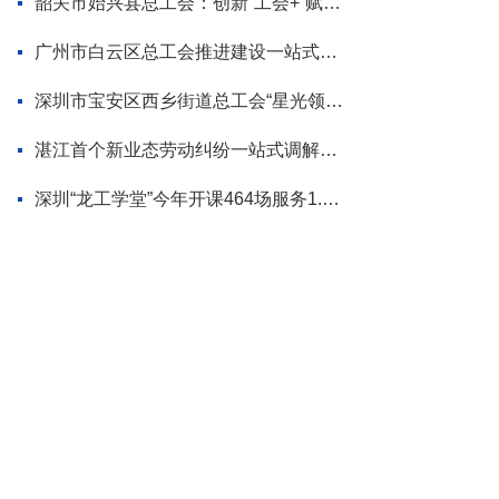
韶关市始兴县总工会：创新“工会+”赋能模式 为“百千万工程”蓄势添力
广州市白云区总工会推进建设一站式调解平台
深圳市宝安区西乡街道总工会“星光领航”品牌首场活动走进企业
湛江首个新业态劳动纠纷一站式调解平台揭牌
深圳“龙工学堂”今年开课464场服务1.2万职工