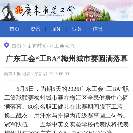
首页
资讯
服务
业务
信息
>
>
首页
新闻中心
工会动态
广东工会“工BA”梅州城市赛圆满落幕
南方工报 记者：彭新启 2026-06-09
6月5日，为期5天的2026广东工会“工BA”职
工篮球联赛梅州城市赛在梅江区全民健身中心圆
满落幕。80余名职工健儿在比赛期间脱下工装、
换上战衣，用汗水与拼搏为市级赛事画上句号。
冠军队伍——五华中英文实验学校代表队将代表