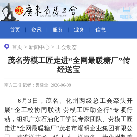
首页
资讯
服务
业务
信息
>
>
首页
新闻中心
工会动态
茂名劳模工匠走进“全网最暖糖厂”传
经送宝
南方工报 记者：誉建业 2026-06-08
6月3日，茂名、化州两级总工会牵头开
展“企工校协同联动 劳模工匠助企行”专项行
动，组织广东石油化工学院专家团队、劳模工匠
走进“全网最暖糖厂”茂名市耀明企业集团有限公