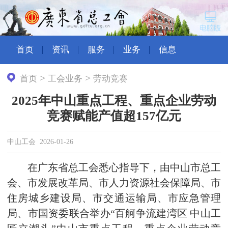
首页
资讯
服务
业务
信息
>
>
首页
工会业务
劳动竞赛
2025年中山重点工程、重点企业劳动
竞赛赋能产值超157亿元
中山工会 2026-01-26
在广东省总工会悉心指导下，由中山市总工
会、市发展改革局、市人力资源社会保障局、市
住房城乡建设局、市交通运输局、市应急管理
局、市国资委联合举办“百舸争流建湾区 中山工