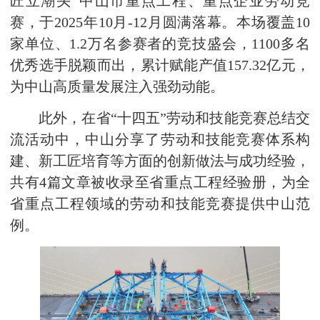
匠立潮头”中山市重点工程、重点企业劳动竞
赛，于2025年10月-12月圆满落幕。本场覆盖10
家单位、1.2万名参赛者的竞技盛会，1100多名
优秀选手脱颖而出，累计赋能产值157.32亿元，
为中山高质量发展注入强劲动能。
此外，在省“十四五”劳动和技能竞赛总结交
流活动中，中山分享了劳动和技能竞赛体系构
建、新工匠培育等方面的创新做法与成功经验，
共有4篇文章被收录至省重点工程经验册，为全
省重点工程领域的劳动和技能竞赛提供中山范
例。