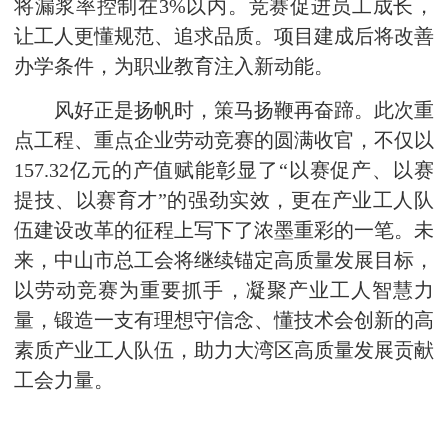
将漏浆率控制在3%以内。竞赛促进员工成长，
让工人更懂规范、追求品质。项目建成后将改善
办学条件，为职业教育注入新动能。
风好正是扬帆时，策马扬鞭再奋蹄。此次重
点工程、重点企业劳动竞赛的圆满收官，不仅以
157.32亿元的产值赋能彰显了“以赛促产、以赛
提技、以赛育才”的强劲实效，更在产业工人队
伍建设改革的征程上写下了浓墨重彩的一笔。未
来，中山市总工会将继续锚定高质量发展目标，
以劳动竞赛为重要抓手，凝聚产业工人智慧力
量，锻造一支有理想守信念、懂技术会创新的高
素质产业工人队伍，助力大湾区高质量发展贡献
工会力量。