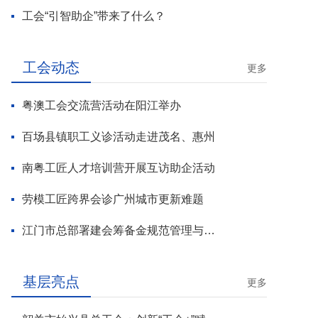
工会“引智助企”带来了什么？
工会动态
更多
粤澳工会交流营活动在阳江举办
百场县镇职工义诊活动走进茂名、惠州
南粤工匠人才培训营开展互访助企活动
劳模工匠跨界会诊广州城市更新难题
江门市总部署建会筹备金规范管理与基层工会组建攻坚行动
基层亮点
更多