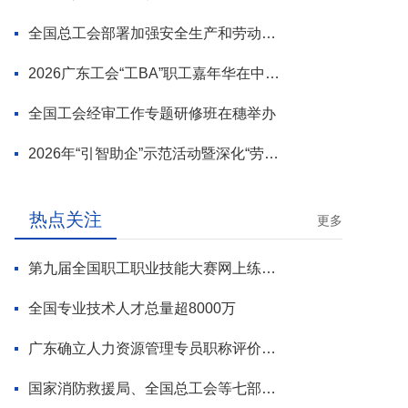
全国总工会部署加强安全生产和劳动保护工作
2026广东工会“工BA”职工嘉年华在中山举行
全国工会经审工作专题研修班在穗举办
2026年“引智助企”示范活动暨深化“劳模工匠进万企”专项行动启动
热点关注
更多
第九届全国职工职业技能大赛网上练兵正式启动
全国专业技术人才总量超8000万
广东确立人力资源管理专员职称评价标准
国家消防救援局、全国总工会等七部门联合部署 开展全民消防安全素质提升行动