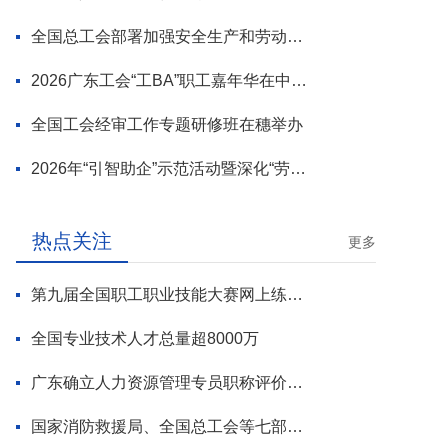
全国总工会部署加强安全生产和劳动保护工作
2026广东工会“工BA”职工嘉年华在中山举行
全国工会经审工作专题研修班在穗举办
2026年“引智助企”示范活动暨深化“劳模工匠进万企”专项行动启动
热点关注
更多
第九届全国职工职业技能大赛网上练兵正式启动
全国专业技术人才总量超8000万
广东确立人力资源管理专员职称评价标准
国家消防救援局、全国总工会等七部门联合部署 开展全民消防安全素质提升行动