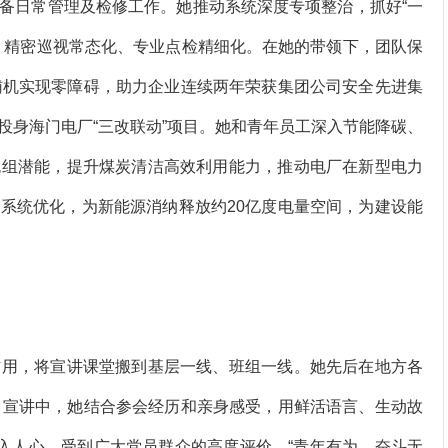
日常管理及检修工作。她推动系统深度专项整治，抓好“一
、精密巡视常态化、专业点检精细化。在她的带领下，团队保
辅机实现零障碍，助力企业连续两年荣获集团公司安全先进集
投身海门电厂“三改联动”项目。她和青年员工深入节能降碳、
机组潜能，提升煤炭清洁高效利用能力，推动电厂在新型电力
系统优化，为新能源消纳释放约20亿度电量空间，为建设能
用，将宣讲课堂搬到基层一线、班组一线。她先后在地方各
。宣讲中，她结合参会经历和亲身感受，用鲜活语言、生动故
”入人心，受到广大党员群众的高度评价。“青年有为，奋斗无