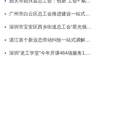
韶关市始兴县总工会：创新“工会+”赋能模式 为“百千万工程”蓄势添力
广州市白云区总工会推进建设一站式调解平台
深圳市宝安区西乡街道总工会“星光领航”品牌首场活动走进企业
湛江首个新业态劳动纠纷一站式调解平台揭牌
深圳“龙工学堂”今年开课464场服务1.2万职工