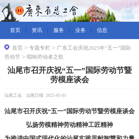
首页
资讯
服务
业务
信息
>
>
首页
专题专栏
广东工会庆祝2025年“五一”国际
>
劳动节
唱响劳动者之歌
汕尾市召开庆祝“五一”国际劳动节暨
劳模座谈会
汕尾工会、汕尾日报 2025-05-01
汕尾市召开庆祝“五一”国际劳动节暨劳模座谈会
弘扬劳模精神劳动精神工匠精神
为推进中国式现代化的汕尾实践贡献智慧和力量