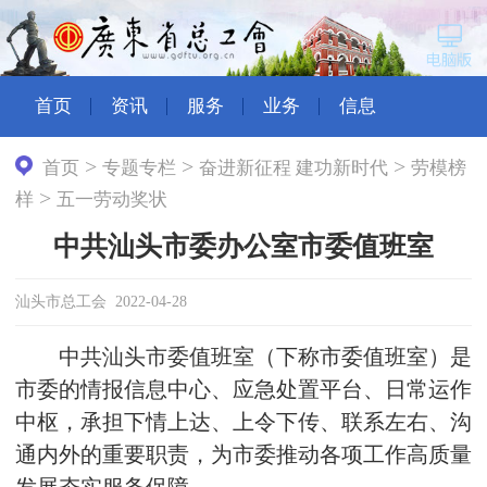
首页
资讯
服务
业务
信息
>
>
>
首页
专题专栏
奋进新征程 建功新时代
劳模榜
>
样
五一劳动奖状
中共汕头市委办公室市委值班室
汕头市总工会 2022-04-28
中共汕头市委值班室（下称市委值班室）是
市委的情报信息中心、应急处置平台、日常运作
中枢，承担下情上达、上令下传、联系左右、沟
通内外的重要职责，为市委推动各项工作高质量