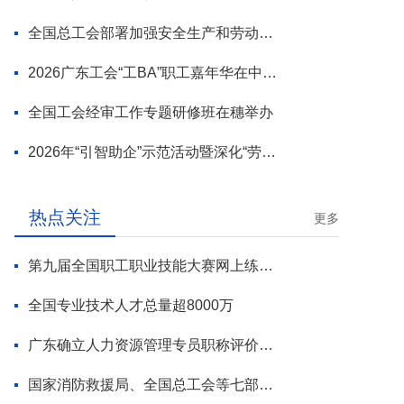
全国总工会部署加强安全生产和劳动保护工作
2026广东工会“工BA”职工嘉年华在中山举行
全国工会经审工作专题研修班在穗举办
2026年“引智助企”示范活动暨深化“劳模工匠进万企”专项行动启动
热点关注
更多
第九届全国职工职业技能大赛网上练兵正式启动
全国专业技术人才总量超8000万
广东确立人力资源管理专员职称评价标准
国家消防救援局、全国总工会等七部门联合部署 开展全民消防安全素质提升行动