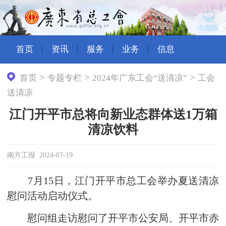
首页
资讯
服务
业务
信息
>
>
>
首页
专题专栏
2024年广东工会“送清凉”
工会
送清凉
江门开平市总将向新业态群体送1万箱
清凉饮料
南方工报 2024-07-19
7月15日，江门开平市总工会举办夏送清凉
慰问活动启动仪式。
慰问组走访慰问了开平市公安局、开平市赤