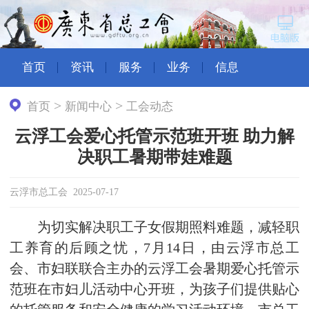
首页
资讯
服务
业务
信息
>
>
首页
新闻中心
工会动态
云浮工会爱心托管示范班开班 助力解
决职工暑期带娃难题
云浮市总工会 2025-07-17
为切实解决职工子女假期照料难题，减轻职
工养育的后顾之忧，7月14日，由云浮市总工
会、市妇联联合主办的云浮工会暑期爱心托管示
范班在市妇儿活动中心开班，为孩子们提供贴心