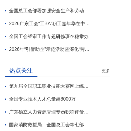
全国总工会部署加强安全生产和劳动保护工作
2026广东工会“工BA”职工嘉年华在中山举行
全国工会经审工作专题研修班在穗举办
2026年“引智助企”示范活动暨深化“劳模工匠进万企”专项行动启动
热点关注
更多
第九届全国职工职业技能大赛网上练兵正式启动
全国专业技术人才总量超8000万
广东确立人力资源管理专员职称评价标准
国家消防救援局、全国总工会等七部门联合部署 开展全民消防安全素质提升行动