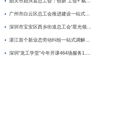
韶关市始兴县总工会：创新“工会+”赋能模式 为“百千万工程”蓄势添力
广州市白云区总工会推进建设一站式调解平台
深圳市宝安区西乡街道总工会“星光领航”品牌首场活动走进企业
湛江首个新业态劳动纠纷一站式调解平台揭牌
深圳“龙工学堂”今年开课464场服务1.2万职工