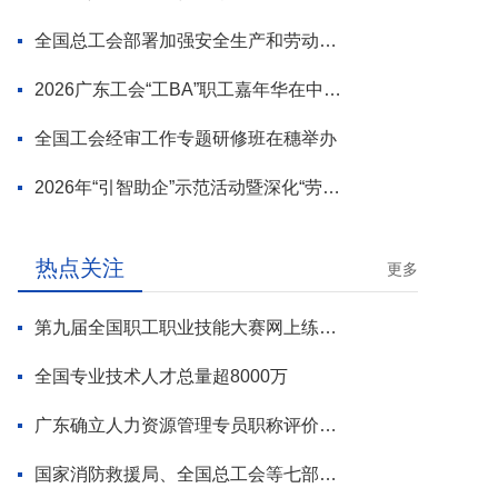
全国总工会部署加强安全生产和劳动保护工作
2026广东工会“工BA”职工嘉年华在中山举行
全国工会经审工作专题研修班在穗举办
2026年“引智助企”示范活动暨深化“劳模工匠进万企”专项行动启动
热点关注
更多
第九届全国职工职业技能大赛网上练兵正式启动
全国专业技术人才总量超8000万
广东确立人力资源管理专员职称评价标准
国家消防救援局、全国总工会等七部门联合部署 开展全民消防安全素质提升行动