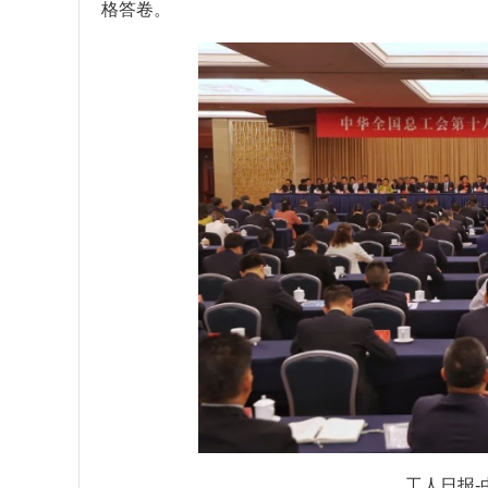
格答卷。
工人日报-