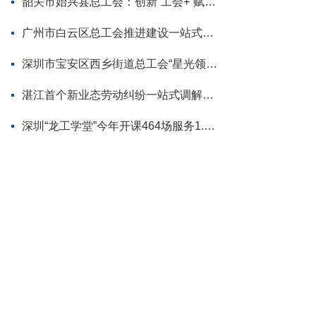
韶关市始兴县总工会：创新“工会+”赋能模式 为“百千万工程”蓄势添力
广州市白云区总工会推进建设一站式调解平台
深圳市宝安区西乡街道总工会“星光领航”品牌首场活动走进企业
湛江首个新业态劳动纠纷一站式调解平台揭牌
深圳“龙工学堂”今年开课464场服务1.2万职工