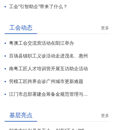
工会“引智助企”带来了什么？
工会动态
更多
粤澳工会交流营活动在阳江举办
百场县镇职工义诊活动走进茂名、惠州
南粤工匠人才培训营开展互访助企活动
劳模工匠跨界会诊广州城市更新难题
江门市总部署建会筹备金规范管理与基层工会组建攻坚行动
基层亮点
更多