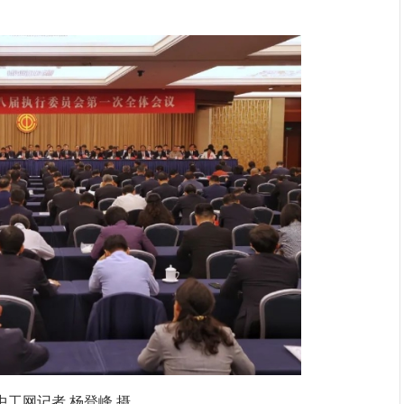
中工网记者 杨登峰 摄