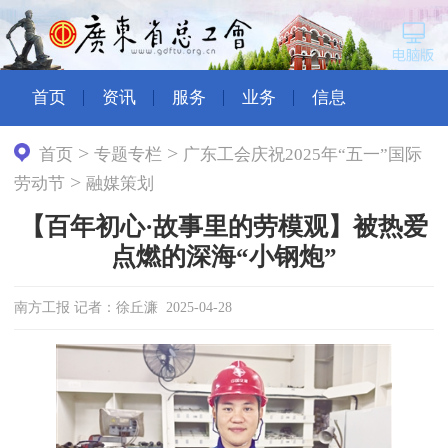
首页
资讯
服务
业务
信息
>
>
首页
专题专栏
广东工会庆祝2025年“五一”国际
>
劳动节
融媒策划
【百年初心·故事里的劳模观】被热爱
点燃的深海“小钢炮”
南方工报 记者：徐丘濂 2025-04-28