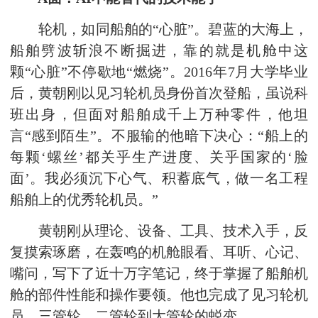
轮机，如同船舶的“心脏”。碧蓝的大海上，
船舶劈波斩浪不断掘进，靠的就是机舱中这
颗“心脏”不停歇地“燃烧”。2016年7月大学毕业
后，黄朝刚以见习轮机员身份首次登船，虽说科
班出身，但面对船舶成千上万种零件，他坦
言“感到陌生”。不服输的他暗下决心：“船上的
每颗‘螺丝’都关乎生产进度、关乎国家的‘脸
面’。我必须沉下心气、积蓄底气，做一名工程
船舶上的优秀轮机员。”
黄朝刚从理论、设备、工具、技术入手，反
复摸索琢磨，在轰鸣的机舱眼看、耳听、心记、
嘴问，写下了近十万字笔记，终于掌握了船舶机
舱的部件性能和操作要领。他也完成了见习轮机
员、三管轮、二管轮到大管轮的蜕变。