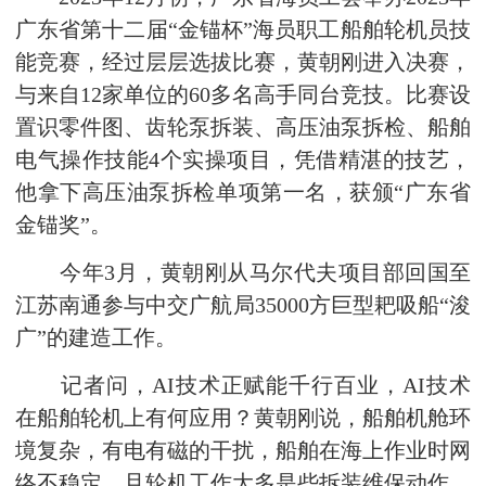
广东省第十二届“金锚杯”海员职工船舶轮机员技
能竞赛，经过层层选拔比赛，黄朝刚进入决赛，
与来自12家单位的60多名高手同台竞技。比赛设
置识零件图、齿轮泵拆装、高压油泵拆检、船舶
电气操作技能4个实操项目，凭借精湛的技艺，
他拿下高压油泵拆检单项第一名，获颁“广东省
金锚奖”。
今年3月，黄朝刚从马尔代夫项目部回国至
江苏南通参与中交广航局35000方巨型耙吸船“浚
广”的建造工作。
记者问，AI技术正赋能千行百业，AI技术
在船舶轮机上有何应用？黄朝刚说，船舶机舱环
境复杂，有电有磁的干扰，船舶在海上作业时网
络不稳定，且轮机工作大多是些拆装维保动作，