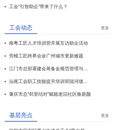
工会“引智助企”带来了什么？
工会动态
更多
南粤工匠人才培训营开展互访助企活动
劳模工匠跨界会诊广州城市更新难题
江门市总部署建会筹备金规范管理与基层工会组建攻坚行动
汕尾工会职工技能提升培训班陆河缝纫工专场开班
肇庆市总“邻里结对”赋能老旧社区焕新颜
基层亮点
更多