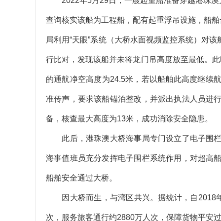
2022年5月29日，一艘起重船准备穿越港珠澳
查询核实该船为工程船，配有起重浮吊设施，船舶全
局利用“天眼”系统（大桥水面视频监控系统）对该
行比对，发现该船并未将龙门吊高度放至最低。此时
的通航净空高度为24.5米，若以船舶此高度继
准传声，要求该船锚泊整改，并派出执法人员进
备，核查最大高度为13米，成功消除安全隐患。
此后，港珠澳大桥海事局专门设立了电子围栏
海事值班员充分发挥电子围栏系统作用，对超高
船舶安全通过大桥。
因大桥而生，与湾区共兴。据统计，自2018年
次，服务旅客通行约2880万人次，保障货物平安过境