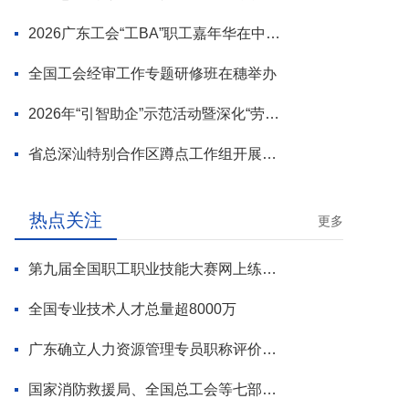
2026广东工会“工BA”职工嘉年华在中山举行
全国工会经审工作专题研修班在穗举办
2026年“引智助企”示范活动暨深化“劳模工匠进万企”专项行动启动
省总深汕特别合作区蹲点工作组开展首轮调研
热点关注
更多
第九届全国职工职业技能大赛网上练兵正式启动
全国专业技术人才总量超8000万
广东确立人力资源管理专员职称评价标准
国家消防救援局、全国总工会等七部门联合部署 开展全民消防安全素质提升行动