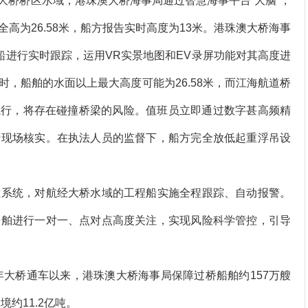
大桥桥区水域，港珠澳大桥海事局通过智慧海事平台“大脑”，
高为26.58米，船方报告实时高度为13米。港珠澳大桥海事
船进行实时跟踪，运用VR实景地图和EV录屏功能对其高度进
，船舶的水面以上最大高度可能为26.58米，而江海航道桥
续航行，将存在碰撞桥梁的风险。值班员立即通过数字甚高频精
行现场核实。在执法人员的监督下，船方完全放低起重浮吊设
系统，对航经大桥水域的工程船实施全程跟踪、自动报警。
船舶进行一对一、点对点高度关注，实现风险科学管控，引导
大桥通车以来，港珠澳大桥海事局保障过桥船舶约157万艘
约11.2亿吨。