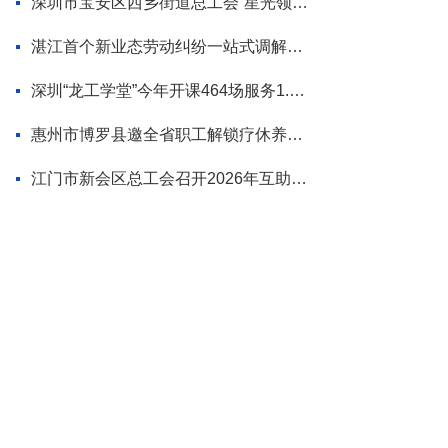
深圳市宝安区西乡街道总工会“星光领航”品牌首场活动走进企业
湛江首个新业态劳动纠纷一站式调解平台揭牌
深圳“龙工学堂”今年开课464场服务1.2万职工
惠州市博罗县邀全省职工解锁疗休养新范式
江门市新会区总工会召开2026年互助互济爱心慰问座谈会