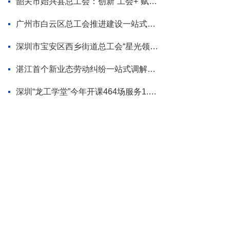
韶关市始兴县总工会：创新“工会+”赋能模式 为“百千万工程”蓄势添力
广州市白云区总工会推进建设一站式调解平台
深圳市宝安区西乡街道总工会“星光领航”品牌首场活动走进企业
湛江首个新业态劳动纠纷一站式调解平台揭牌
深圳“龙工学堂”今年开课464场服务1.2万职工