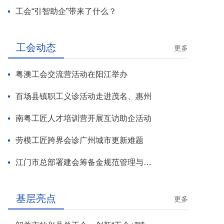
工会“引智助企”带来了什么？
工会动态
更多
粤澳工会交流营活动在阳江举办
百场县镇职工义诊活动走进茂名、惠州
南粤工匠人才培训营开展互访助企活动
劳模工匠跨界会诊广州城市更新难题
江门市总部署建会筹备金规范管理与基层工会组建攻坚行动
基层亮点
更多