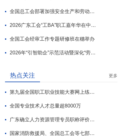
全国总工会部署加强安全生产和劳动保护工作
2026广东工会“工BA”职工嘉年华在中山举行
全国工会经审工作专题研修班在穗举办
2026年“引智助企”示范活动暨深化“劳模工匠进万企”专项行动启动
热点关注
更多
第九届全国职工职业技能大赛网上练兵正式启动
全国专业技术人才总量超8000万
广东确立人力资源管理专员职称评价标准
国家消防救援局、全国总工会等七部门联合部署 开展全民消防安全素质提升行动