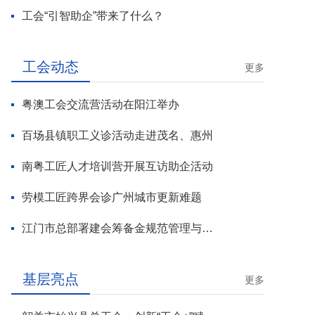
工会“引智助企”带来了什么？
工会动态
更多
粤澳工会交流营活动在阳江举办
百场县镇职工义诊活动走进茂名、惠州
南粤工匠人才培训营开展互访助企活动
劳模工匠跨界会诊广州城市更新难题
江门市总部署建会筹备金规范管理与基层工会组建攻坚行动
基层亮点
更多