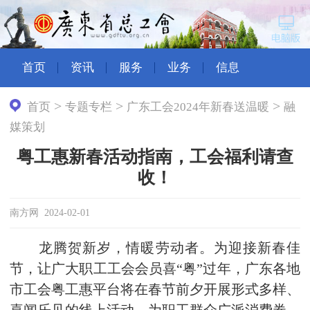
首页
资讯
服务
业务
信息
>
>
>
首页
专题专栏
广东工会2024年新春送温暖
融
媒策划
粤工惠新春活动指南，工会福利请查
收！
南方网 2024-02-01
龙腾贺新岁，情暖劳动者。为迎接新春佳
节，让广大职工工会会员喜“粤”过年，广东各地
市工会粤工惠平台将在春节前夕开展形式多样、