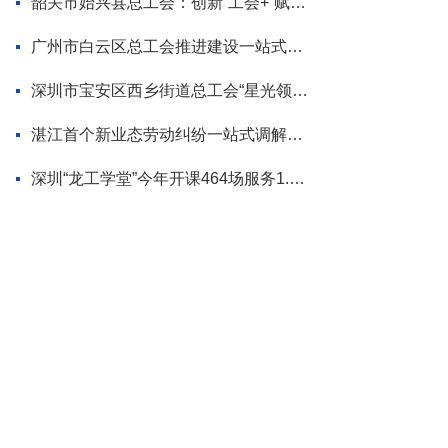
韶关市始兴县总工会：创新“工会+”赋能模式 为“百千万工程”蓄势添力
广州市白云区总工会推进建设一站式调解平台
深圳市宝安区西乡街道总工会“星光领航”品牌首场活动走进企业
湛江首个新业态劳动纠纷一站式调解平台揭牌
深圳“龙工学堂”今年开课464场服务1.2万职工