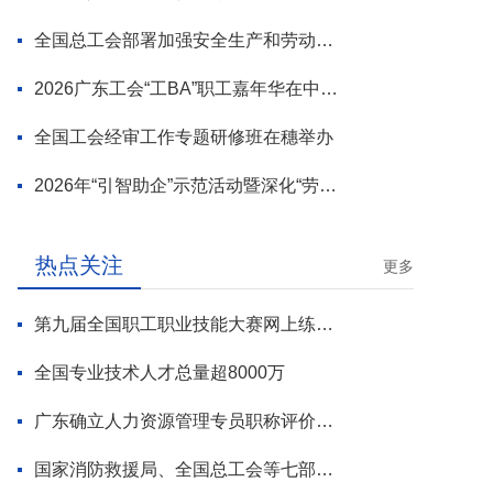
全国总工会部署加强安全生产和劳动保护工作
2026广东工会“工BA”职工嘉年华在中山举行
全国工会经审工作专题研修班在穗举办
2026年“引智助企”示范活动暨深化“劳模工匠进万企”专项行动启动
热点关注
更多
第九届全国职工职业技能大赛网上练兵正式启动
全国专业技术人才总量超8000万
广东确立人力资源管理专员职称评价标准
国家消防救援局、全国总工会等七部门联合部署 开展全民消防安全素质提升行动