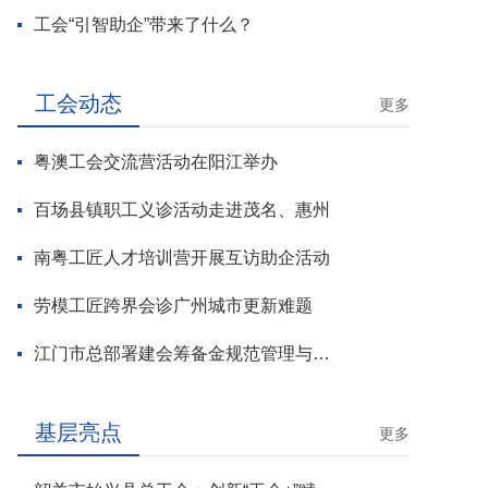
工会“引智助企”带来了什么？
工会动态
更多
粤澳工会交流营活动在阳江举办
百场县镇职工义诊活动走进茂名、惠州
南粤工匠人才培训营开展互访助企活动
劳模工匠跨界会诊广州城市更新难题
江门市总部署建会筹备金规范管理与基层工会组建攻坚行动
基层亮点
更多