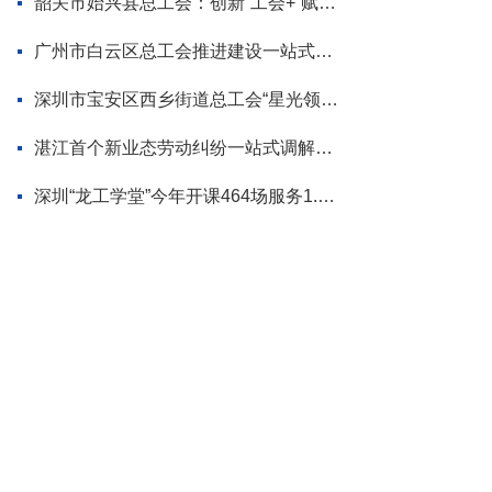
韶关市始兴县总工会：创新“工会+”赋能模式 为“百千万工程”蓄势添力
广州市白云区总工会推进建设一站式调解平台
深圳市宝安区西乡街道总工会“星光领航”品牌首场活动走进企业
湛江首个新业态劳动纠纷一站式调解平台揭牌
深圳“龙工学堂”今年开课464场服务1.2万职工