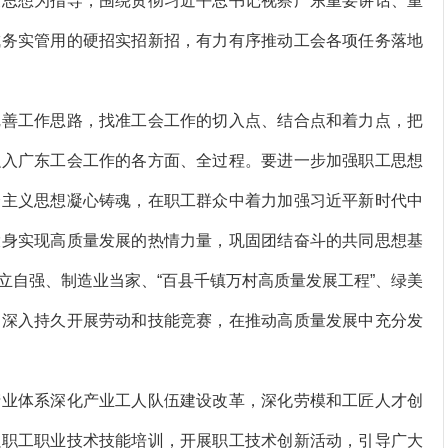
义思想为指导，围绕贯彻习近平总书记视察广东重要讲话、重
成务实管用的硬招实招新招，有力有序推动工会各项任务落地
善工作思路，找准工会工作的切入点、结合点和着力点，把
融入广东工会工作的各方面、全过程。要进一步加强职工思想
会主义思想凝心铸魂，在职工群众中着力加强习近平新时代中
投身实现高质量发展的热情力量，巩固团结奋斗的共同思想基
立自强、制造业当家、“百县千镇万村高质量发展工程”、绿美
泛深入持久开展劳动和技能竞赛，在推动高质量发展中充分发
业体系深化产业工人队伍建设改革，深化劳模和工匠人才创
强职工职业技术技能培训，开展职工技术创新活动，引导广大