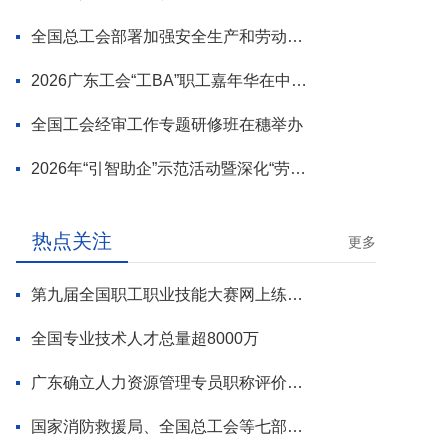
全国总工会部署加强安全生产和劳动保护工作
2026广东工会“工BA”职工嘉年华在中山举行
全国工会经审工作专题研修班在穗举办
2026年“引智助企”示范活动暨深化“劳模工匠进万企”专项行动启动
热点关注
更多
第九届全国职工职业技能大赛网上练兵正式启动
全国专业技术人才总量超8000万
广东确立人力资源管理专员职称评价标准
国家消防救援局、全国总工会等七部门联合部署 开展全民消防安全素质提升行动